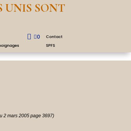
S UNIS SONT
S

0

Contact
oignages
SPFS
du 2 mars 2005 page 3697)