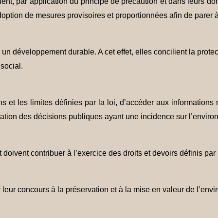
llent, par application du principe de précaution et dans leurs do
doption de mesures provisoires et proportionnées afin de parer 
un développement durable. A cet effet, elles concilient la protec
social.
ns et les limites définies par la loi, d’accéder aux informations
boration des décisions publiques ayant une incidence sur l’envir
 doivent contribuer à l’exercice des droits et devoirs définis par
 leur concours à la préservation et à la mise en valeur de l’env